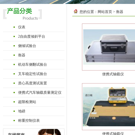
您的位置：
网站首页
> 衡器
仪表
2自由度倾斜平台
侧倾试验台
衡器
机动车侧翻试验台
叉车稳定性试验台
便携式轴载仪
质心高度测试装置
便携式汽车轴载质量测定仪
超限检测站
地磅
称重控制仪表
便携式轴载仪